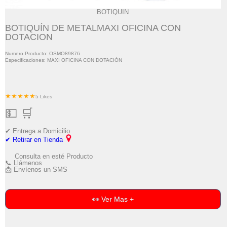
BOTIQUIN
BOTIQUÍN DE METALMAXI OFICINA CON
DOTACION
Numero Producto: OSMO89876
Especificaciones: MAXI OFICINA CON DOTACIÓN
★★★★★
5 Likes
💵 🛒
✔ Entrega a Domicilio
✔ Retirar en Tienda
Consulta en esté Producto
📞 Llámenos
📩 Envíenos un SMS
👀 Ver Mas +