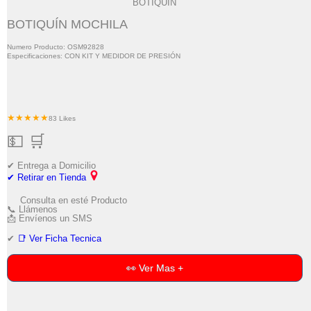
BOTIQUIN
BOTIQUÍN MOCHILA
Numero Producto: OSM92828
Especificaciones: CON KIT Y MEDIDOR DE PRESIÓN
★★★★★
83 Likes
💵 🛒
✔ Entrega a Domicilio
✔ Retirar en Tienda
Consulta en esté Producto
📞 Llámenos
📩 Envíenos un SMS
✔
📑 Ver Ficha Tecnica
👀 Ver Mas +