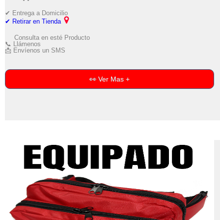
✔ Entrega a Domicilio
✔ Retirar en Tienda
Consulta en esté Producto
📞 Llámenos
📩 Envíenos un SMS
👀 Ver Mas +