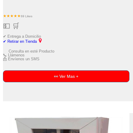
★★★★★
69 Likes
💵 🛒
✔ Entrega a Domicilio
✔ Retirar en Tienda
Consulta en esté Producto
📞 Llámenos
📩 Envíenos un SMS
👀 Ver Mas +