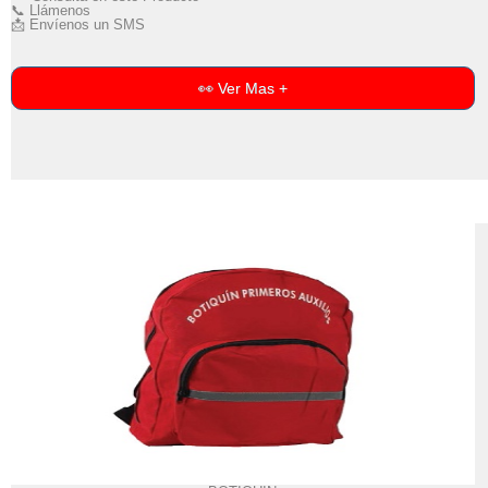
📞 Llámenos
📩 Envíenos un SMS
👀 Ver Mas +