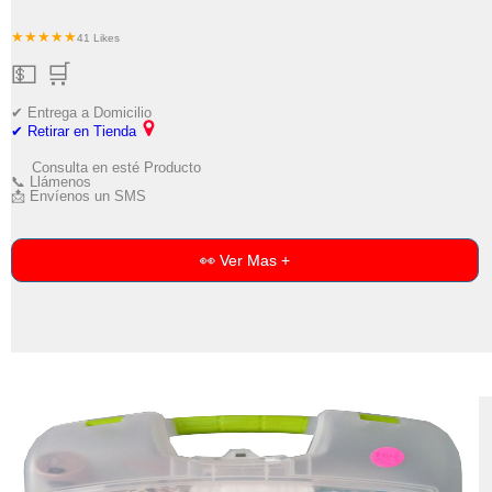
★★★★★
41 Likes
💵 🛒
✔ Entrega a Domicilio
✔ Retirar en Tienda
Consulta en esté Producto
📞 Llámenos
📩 Envíenos un SMS
👀 Ver Mas +