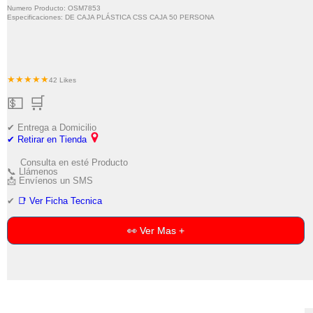
Numero Producto: OSM7853
Especificaciones: DE CAJA PLÁSTICA CSS CAJA 50 PERSONA
★★★★★
42 Likes
💵 🛒
✔ Entrega a Domicilio
✔ Retirar en Tienda
Consulta en esté Producto
📞 Llámenos
📩 Envíenos un SMS
✔
📑 Ver Ficha Tecnica
👀 Ver Mas +