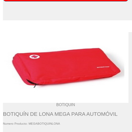
BOTIQUIN
BOTIQUÍN DE LONA MEGA PARA AUTOMÓVIL
Numero Producto: MEGABOTIQUINLONA