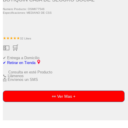
Numero Producto: OSM677546
Especificaciones: MEDIANO DE CSS
★★★★★
32 Likes
💵 🛒
✔ Entrega a Domicilio
✔ Retirar en Tienda
Consulta en esté Producto
📞 Llámenos
📩 Envíenos un SMS
👀 Ver Mas +