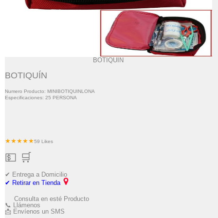
BOTIQUIN
BOTIQUÍN
Numero Producto: MINIBOTIQUINLONA
Especificaciones: 25 PERSONA
★★★★★
59 Likes
💵 🛒
✔ Entrega a Domicilio
✔ Retirar en Tienda
Consulta en esté Producto
📞 Llámenos
📩 Envíenos un SMS