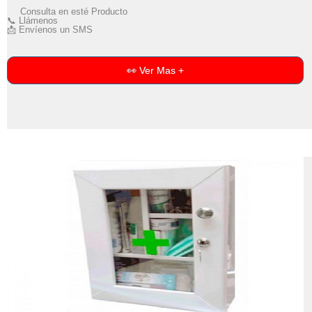
Consulta en esté Producto
📞 Llámenos
📩 Envíenos un SMS
👀 Ver Mas +