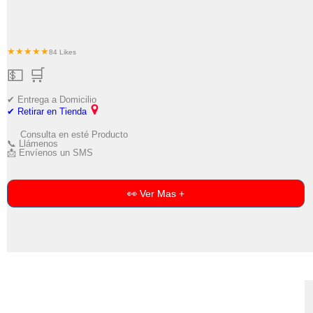
★★★★★
84 Likes
💵 🛒
✔ Entrega a Domicilio
✔ Retirar en Tienda
Consulta en esté Producto
📞 Llámenos
📩 Envíenos un SMS
👀 Ver Mas +