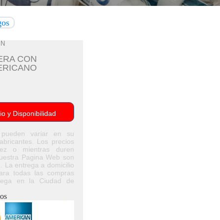
gos
IN
ERA CON
ERICANO
io y Disponibilidad
 pueden variar en su
abricantes. Los precios
dez o mientras duren
Nuestra Pagina Web son
. La entrega a domicilio
ara todas las compras
rega en la Ciudad de
os