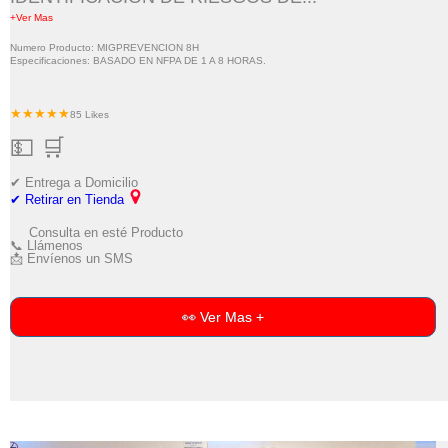
+Ver Mas
Numero Producto: MIGPREVENCION 8H
Especificaciones: BASADO EN NFPA DE 1 A 8 HORAS.
★★★★★
85 Likes
💵 🛒
✔ Entrega a Domicilio
✔ Retirar en Tienda
Consulta en esté Producto
📞 Llámenos
📩 Envíenos un SMS
👀 Ver Mas +