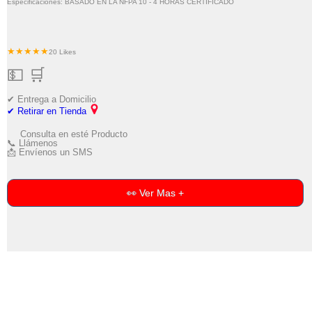
Especificaciones: BASADO EN LA NFPA 10 - 4 HORAS CERTIFICADO
★★★★★
20 Likes
💵 🛒
✔ Entrega a Domicilio
✔ Retirar en Tienda
Consulta en esté Producto
📞 Llámenos
📩 Envíenos un SMS
👀 Ver Mas +