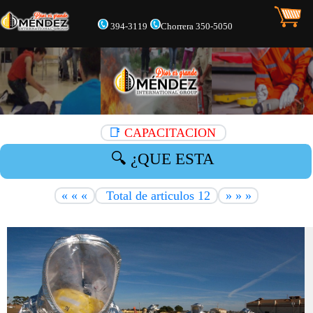
394-3119
Chorrera 350-5050
📑
CAPACITACION
« « «
Total de articulos 12
» » »