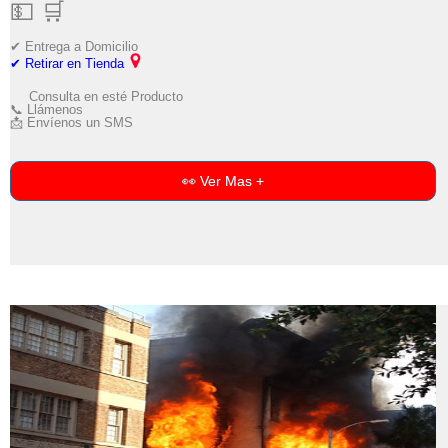
💵 🛒
✔ Entrega a Domicilio
✔ Retirar en Tienda
Consulta en esté Producto
📞 Llámenos
📩 Envíenos un SMS
👀 Ver Mas +