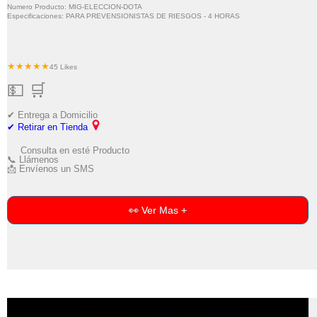
Numero Producto: MIG-ELECCION-DOTA
Especificaciones: PARA PREVENSIONISTAS DE RIESGOS - 4 HORAS
★★★★★
45 Likes
💵 🛒
✔ Entrega a Domicilio
✔ Retirar en Tienda
Consulta en esté Producto
📞 Llámenos
📩 Envíenos un SMS
👀 Ver Mas +