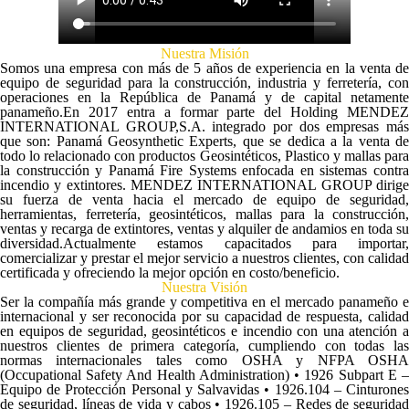
Nuestra Misión
Somos una empresa con más de 5 años de experiencia en la venta de
equipo de seguridad para la construcción, industria y ferretería, con
operaciones en la República de Panamá y de capital netamente
panameño.En 2017 entra a formar parte del Holding MENDEZ
INTERNATIONAL GROUP,S.A. integrado por dos empresas más
que son: Panamá Geosynthetic Experts, que se dedica a la venta de
todo lo relacionado con productos Geosintéticos, Plastico y mallas para
la construcción y Panamá Fire Systems enfocada en sistemas contra
incendio y extintores. MENDEZ INTERNATIONAL GROUP dirige
su fuerza de venta hacia el mercado de equipo de seguridad,
herramientas, ferretería, geosintéticos, mallas para la construcción,
ventas y recarga de extintores, ventas y alquiler de andamios en toda su
diversidad.Actualmente estamos capacitados para importar,
comercializar y prestar el mejor servicio a nuestros clientes, con calidad
certificada y ofreciendo la mejor opción en costo/beneficio.
Nuestra Visión
Ser la compañía más grande y competitiva en el mercado panameño e
internacional y ser reconocida por su capacidad de respuesta, calidad
en equipos de seguridad, geosintéticos e incendio con una atención a
nuestros clientes de primera categoría, cumpliendo con todas las
normas internacionales tales como OSHA y NFPA OSHA
(Occupational Safety And Health Administration) • 1926 Subpart E –
Equipo de Protección Personal y Salvavidas • 1926.104 – Cinturones
de seguridad, líneas de vida y cabos • 1926.105 – Redes de seguridad