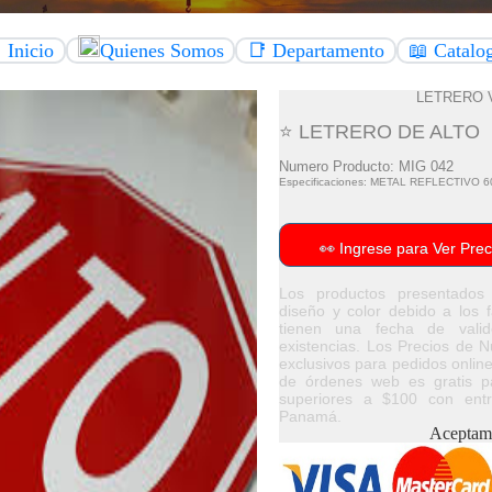
 Inicio
Quienes Somos
📑 Departamento
📖 Catalo
LETRERO 
⭐ LETRERO DE ALTO
Numero Producto: MIG 042
Especificaciones: METAL REFLECTIVO 
👀 Ingrese para Ver Prec
Los productos presentados
diseño y color debido a los f
tienen una fecha de vali
existencias. Los Precios de 
exclusivos para pedidos online
de órdenes web es gratis p
superiores a $100 con ent
Panamá.
Aceptam