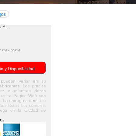
gos
VIAL
60 CM X 60 CM
io y Disponibilidad
 pueden variar en su
abricantes. Los precios
dez o mientras duren
Nuestra Pagina Web son
. La entrega a domicilio
ara todas las compras
rega en la Ciudad de
os